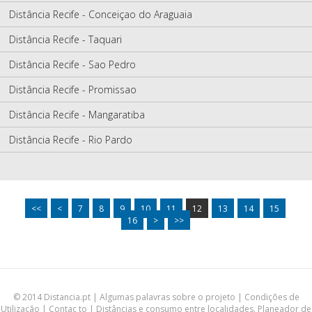
Distância Recife - Conceiçao do Araguaia
Distância Recife - Taquari
Distância Recife - Sao Pedro
Distância Recife - Promissao
Distância Recife - Mangaratiba
Distância Recife - Rio Pardo
<<
<
7
8
9
10
11
12
13
14
15
16
>
>>
© 2014 Distancia.pt |
Algumas palavras sobre o projeto
|
Condições de
Utilização
|
Contac to
| Distâncias e consumo entre localidades. Planeador de