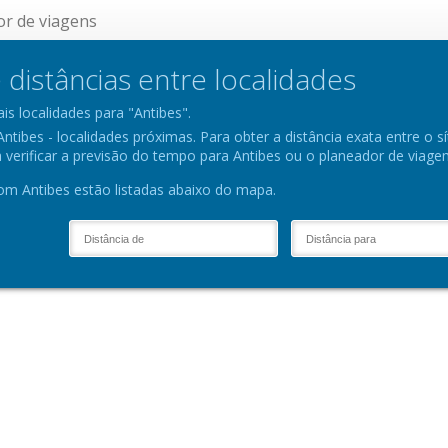
or de viagens
 distâncias entre localidades
ais localidades para "Antibes".
tibes - localidades próximas. Para obter a distância exata entre o sít
erificar a previsão do tempo para Antibes ou o planeador de viagem,
m Antibes estão listadas abaixo do mapa.