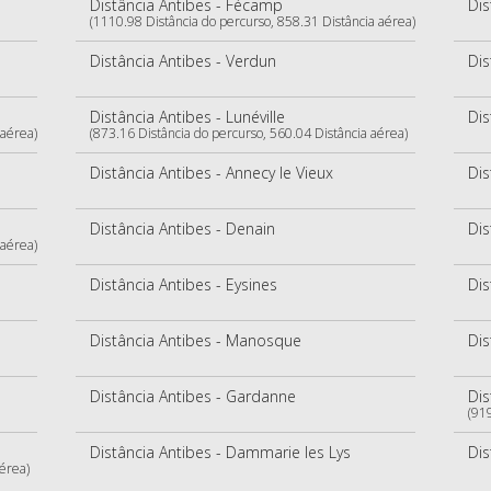
Distância Antibes - Fécamp
Dis
(1110.98 Distância do percurso, 858.31 Distância aérea)
Distância Antibes - Verdun
Dis
Distância Antibes - Lunéville
Dis
 aérea)
(873.16 Distância do percurso, 560.04 Distância aérea)
Distância Antibes - Annecy le Vieux
Dis
Distância Antibes - Denain
Dis
 aérea)
Distância Antibes - Eysines
Dis
Distância Antibes - Manosque
Dis
Distância Antibes - Gardanne
Dis
(91
Distância Antibes - Dammarie les Lys
Dis
aérea)