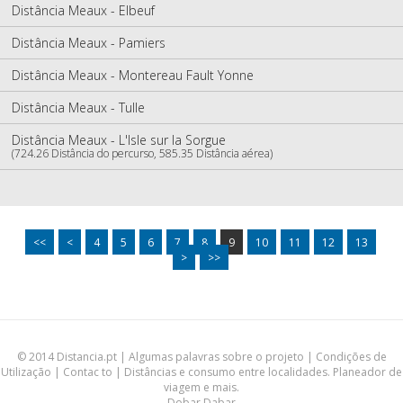
Distância Meaux - Elbeuf
Distância Meaux - Pamiers
Distância Meaux - Montereau Fault Yonne
Distância Meaux - Tulle
Distância Meaux - L'Isle sur la Sorgue
(724.26 Distância do percurso, 585.35 Distância aérea)
<<
<
4
5
6
7
8
9
10
11
12
13
>
>>
© 2014 Distancia.pt |
Algumas palavras sobre o projeto
|
Condições de
Utilização
|
Contac to
| Distâncias e consumo entre localidades. Planeador de
viagem e mais.
Dobar Dabar